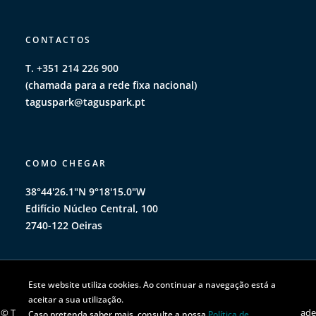
CONTACTOS
T. +351 214 226 900
(chamada para a rede fixa nacional)
taguspark@taguspark.pt
COMO CHEGAR
38°44'26.1"N 9°18'15.0"W
Edifício Núcleo Central, 100
2740-122 Oeiras
Este website utiliza cookies. Ao continuar a navegação está a
aceitar a sua utilização.
© TAGUSPARK 2026 | Todos os direitos reservados |
Política de privacidade
Caso pretenda saber mais, consulte a nossa
Política de