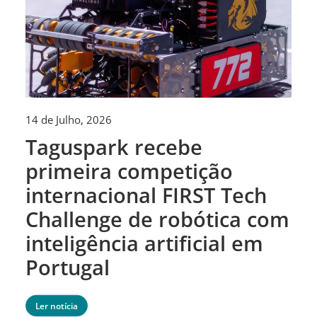
14 de Julho, 2026
30
Taguspark recebe
T
primeira competição
c
internacional FIRST Tech
c
Challenge de robótica com
m
inteligência artificial em
Portugal
Ler notícia