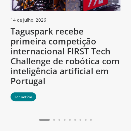
14 de Julho, 2026
16
Taguspark recebe
M
primeira competição
A
internacional FIRST Tech
e
Challenge de robótica com
2
inteligência artificial em
Portugal
Ler notícia