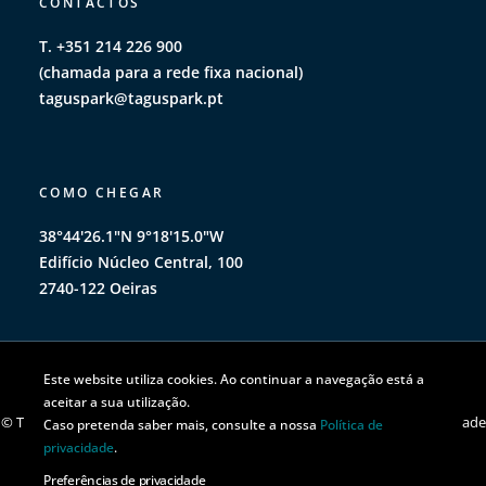
CONTACTOS
T. +351 214 226 900
(chamada para a rede fixa nacional)
taguspark@taguspark.pt
COMO CHEGAR
38°44'26.1"N 9°18'15.0"W
Edifício Núcleo Central, 100
2740-122 Oeiras
Este website utiliza cookies. Ao continuar a navegação está a
aceitar a sua utilização.
© TAGUSPARK 2026 | Todos os direitos reservados |
Política de privacidade
Caso pretenda saber mais, consulte a nossa
Política de
|
Política de cookies
privacidade
.
Preferências de privacidade