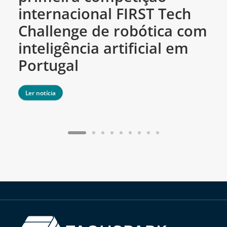
internacional FIRST Tech
c
Challenge de robótica com
m
inteligência artificial em
Portugal
Ler notícia