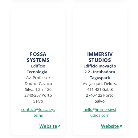
FOSSA
IMMERSIV
SYSTEMS
STUDIOS
Edifício
Edifício Inovação
Tecnologia I
2.2 - Incubadora
Av. Professor
Taguspark
Doutor Cavaco
Av. Jacques Delors,
Silva, 1.2, nº 26
411-421 Gab.3
2740-257 Porto
2740-122 Porto
Salvo
Salvo
contact@fossa.sys
hello@immersivst
tems
udios.com
Website
Website