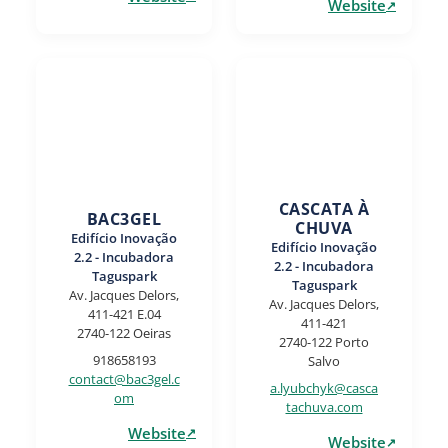
Website
CASCATA À
BAC3GEL
CHUVA
Edifício Inovação
Edifício Inovação
2.2 - Incubadora
2.2 - Incubadora
Taguspark
Taguspark
Av. Jacques Delors,
Av. Jacques Delors,
411-421 E.04
411-421
2740-122 Oeiras
2740-122 Porto
918658193
Salvo
contact@bac3gel.c
a.lyubchyk@casca
om
tachuva.com
Website
Website