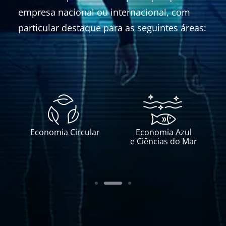
empresa nacional ou internacional, com
particular destaque para as seguintes áreas:
r
Economia Azul
Espaço e Defesa
e Ciências do Mar