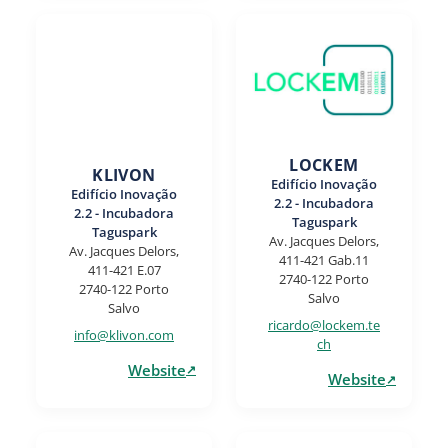
LOCKEM
KLIVON
Edifício Inovação
Edifício Inovação
2.2 - Incubadora
2.2 - Incubadora
Taguspark
Taguspark
Av. Jacques Delors,
Av. Jacques Delors,
411-421 Gab.11
411-421 E.07
2740-122 Porto
2740-122 Porto
Salvo
Salvo
ricardo@lockem.te
info@klivon.com
ch
Website
Website