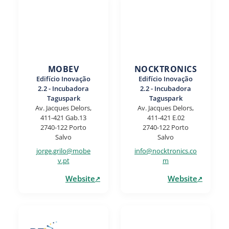
MOBEV
NOCKTRONICS
Edifício Inovação
Edifício Inovação
2.2 - Incubadora
2.2 - Incubadora
Taguspark
Taguspark
Av. Jacques Delors,
Av. Jacques Delors,
411-421 Gab.13
411-421 E.02
2740-122 Porto
2740-122 Porto
Salvo
Salvo
jorge.grilo@mobe
info@nocktronics.co
v.pt
m
Website
Website