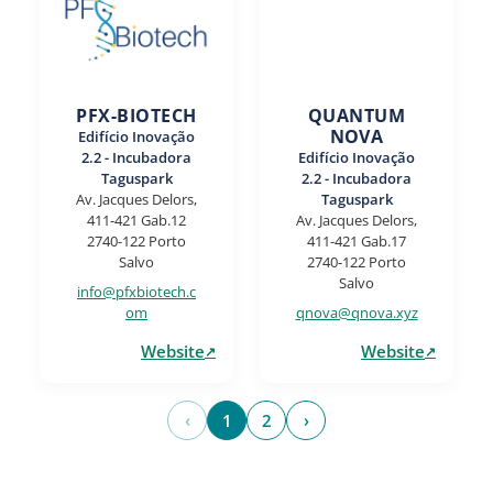
PFX-BIOTECH
QUANTUM
NOVA
Edifício Inovação
2.2 - Incubadora
Edifício Inovação
Taguspark
2.2 - Incubadora
Av. Jacques Delors,
Taguspark
411-421 Gab.12
Av. Jacques Delors,
2740-122 Porto
411-421 Gab.17
Salvo
2740-122 Porto
Salvo
info@pfxbiotech.c
om
qnova@qnova.xyz
Website
Website
‹
1
2
›