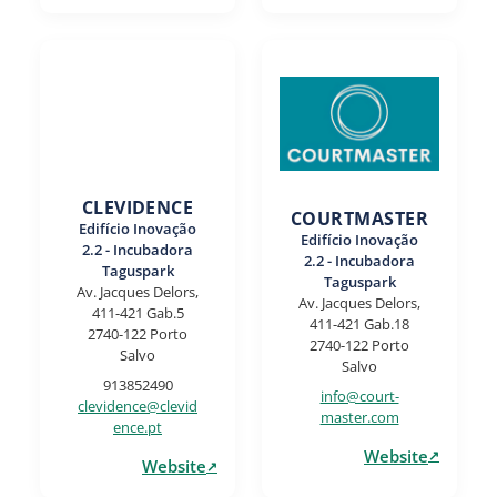
CLEVIDENCE
COURTMASTER
Edifício Inovação
Edifício Inovação
2.2 - Incubadora
2.2 - Incubadora
Taguspark
Taguspark
Av. Jacques Delors,
Av. Jacques Delors,
411-421 Gab.5
411-421 Gab.18
2740-122 Porto
2740-122 Porto
Salvo
Salvo
913852490
info@court-
clevidence@clevid
master.com
ence.pt
Website
Website