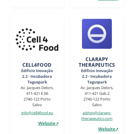
CLARAPY
CELL4FOOD
THERAPEUTICS
Edifício Inovação
Edifício Inovação
2.2 - Incubadora
2.2 - Incubadora
Taguspark
Taguspark
Av. Jacques Delors,
Av. Jacques Delors,
411-421 E.06
411-421 Gab.2
2740-122 Porto
2740-122 Porto
Salvo
Salvo
info@cell4food.eu
admin@clarapy-
therapeutics.com
Website
Website