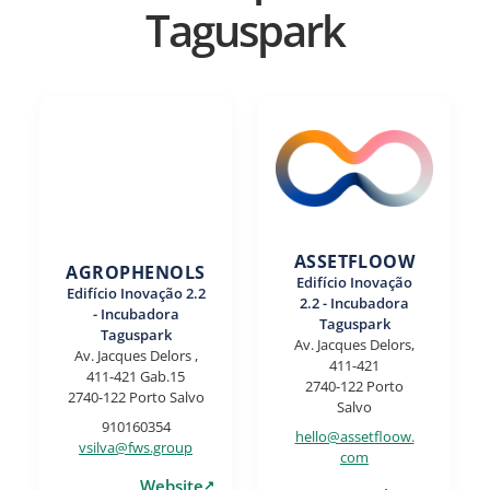
Taguspark
ASSETFLOOW
AGROPHENOLS
Edifício Inovação
Edifício Inovação 2.2
2.2 - Incubadora
- Incubadora
Taguspark
Taguspark
Av. Jacques Delors,
Av. Jacques Delors ,
411-421
411-421 Gab.15
2740-122 Porto
2740-122 Porto Salvo
Salvo
910160354
hello@assetfloow.
vsilva@fws.group
com
Website