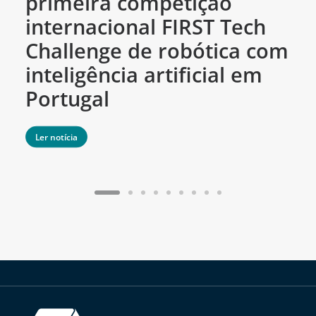
primeira competição
c
internacional FIRST Tech
c
Challenge de robótica com
m
inteligência artificial em
Portugal
Ler notícia