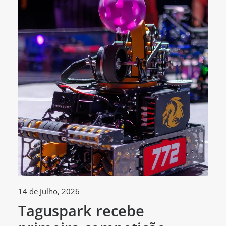
14 de Julho, 2026
30
Taguspark recebe
T