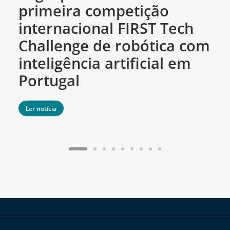
primeira competição
c
internacional FIRST Tech
c
Challenge de robótica com
m
inteligência artificial em
Portugal
Ler notícia