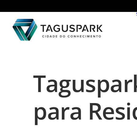
Taguspar
para Resi