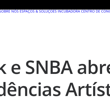
SOBRE NÓS
ESPAÇOS & SOLUÇÕES
INCUBADORA
CENTRO DE CON
k e SNBA abr
dências Artís