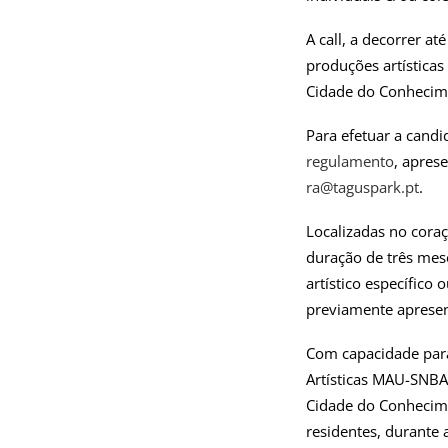
A call, a decorrer a
produções artística
Cidade do Conhecim
Para efetuar a candi
regulamento
, aprese
ra@taguspark.pt
.
Localizadas no cora
duração de três mes
artístico específico
previamente aprese
Com capacidade para
Artísticas MAU-SNBA 
Cidade do Conhecime
residentes, durante 