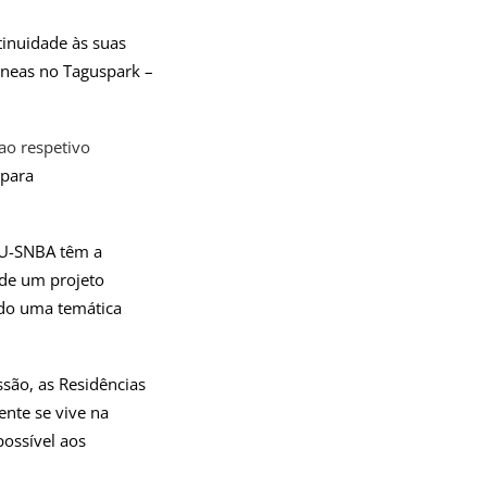
tinuidade às suas
âneas no Taguspark –
ao respetivo
 para
MAU-SNBA têm a
 de um projeto
indo uma temática
são, as Residências
ente se vive na
possível aos