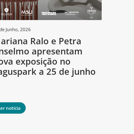
de Junho, 2026
2 de Junho, 
ariana Ralo e Petra
Tagus
nselmo apresentam
arte e
ova exposição no
concur
aguspark a 25 de junho
criado
mund
er notícia
Ler notíci