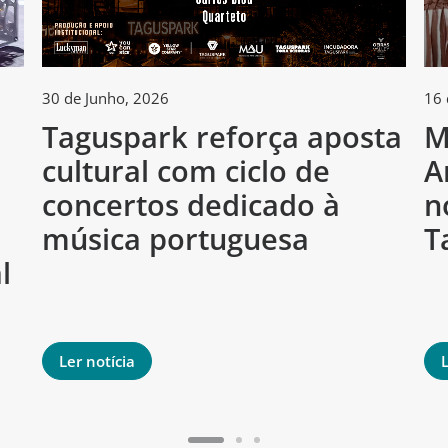
30 de Junho, 2026
16 
Taguspark reforça aposta
M
cultural com ciclo de
A
h
concertos dedicado à
n
música portuguesa
T
l
Ler notícia
L