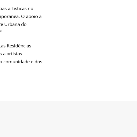
as artísticas no
mporânea. O apoio à
rte Urbana do
”
tas Residências
 a artistas
da comunidade e dos