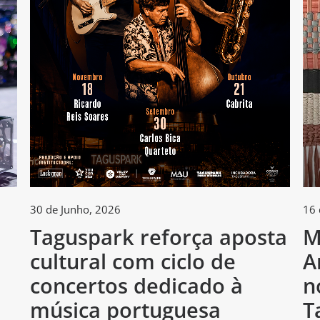
30 de Junho, 2026
16 
Taguspark reforça aposta
M
cultural com ciclo de
A
h
concertos dedicado à
n
música portuguesa
T