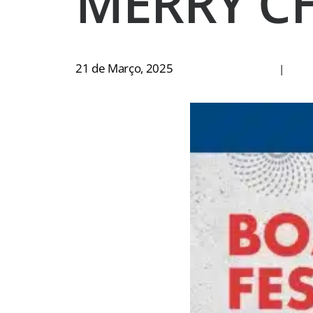
MERRY C
21 de Março, 2025
|