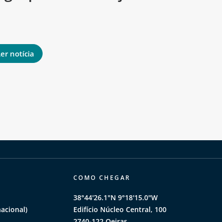
mund
er notícia
Ler notíci
COMO CHEGAR
38°44'26.1"N 9°18'15.0"W
acional)
Edifício Núcleo Central, 100
2740-122 Oeiras