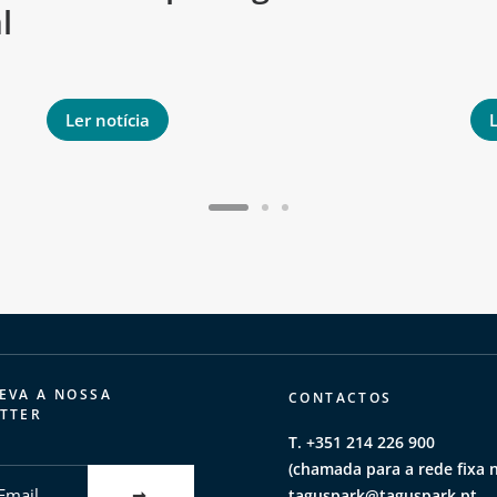
l
Ler notícia
L
EVA A NOSSA
CONTACTOS
TTER
T. +351 214 226 900
(chamada para a rede fixa n
taguspark@taguspark.pt