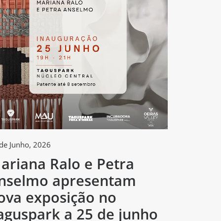
de Junho, 2026
2 de Junho, 
ariana Ralo e Petra
Tagus
nselmo apresentam
arte e
ova exposição no
concur
aguspark a 25 de junho
criado