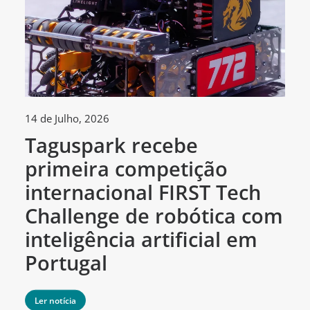
14 de Julho, 2026
30
Taguspark recebe
T
primeira competição
c
internacional FIRST Tech
c
Challenge de robótica com
m
inteligência artificial em
Portugal
Ler notícia