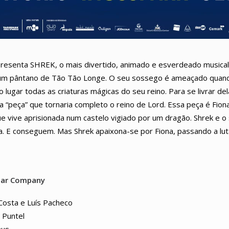
resenta SHREK, o mais divertido, animado e esverdeado musical i
 num pântano de Tão Tão Longe. O seu sossego é ameaçado quand
 lugar todas as criaturas mágicas do seu reino. Para se livrar de
a “peça” que tornaria completo o reino de Lord. Essa peça é Fion
ue vive aprisionada num castelo vigiado por um dragão. Shrek e 
la. E conseguem. Mas Shrek apaixona-se por Fiona, passando a lut
tar Company
Costa e Luís Pacheco
 Puntel