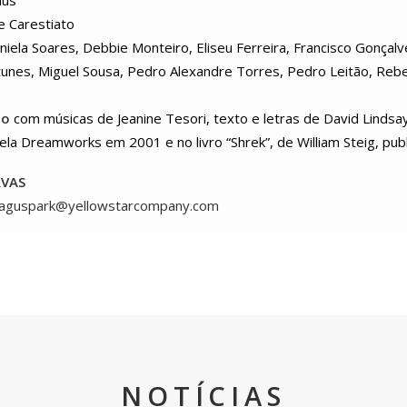
aus
 Carestiato
iela Soares, Debbie Monteiro, Eliseu Ferreira, Francisco Gonçalv
unes, Miguel Sousa, Pedro Alexandre Torres, Pedro Leitão, Rebe
lo
com músicas de Jeanine Tesori, texto e letras de David Lindsa
pela Dreamworks em 2001 e no livro “Shrek”, de William Steig, pu
RVAS
ataguspark@yellowstarcompany.com
NOTÍCIAS