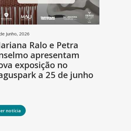
de Junho, 2026
2 de Junho, 
ariana Ralo e Petra
Tagus
nselmo apresentam
arte e
ova exposição no
concur
aguspark a 25 de junho
criado
mund
Ler notícia
Ler notíci