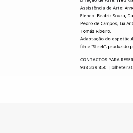
Direção de Arte:
Fred Kl
Assistência de Arte:
Anne
Elenco:
Beatriz Souza, Dan
Pedro de Campos, Lia Ant
Tomás Ribeiro.
Adaptação do espetácu
filme “Shrek”, produzido 
CONTACTOS PARA RESE
938 339 850 |
bilheteir