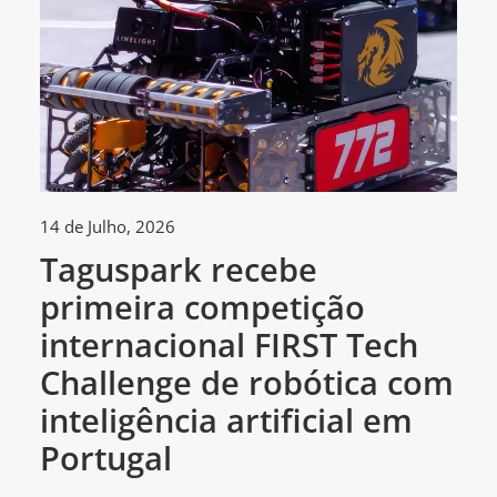
14 de Julho, 2026
30
Taguspark recebe
T
primeira competição
c
internacional FIRST Tech
c
Challenge de robótica com
m
inteligência artificial em
Portugal