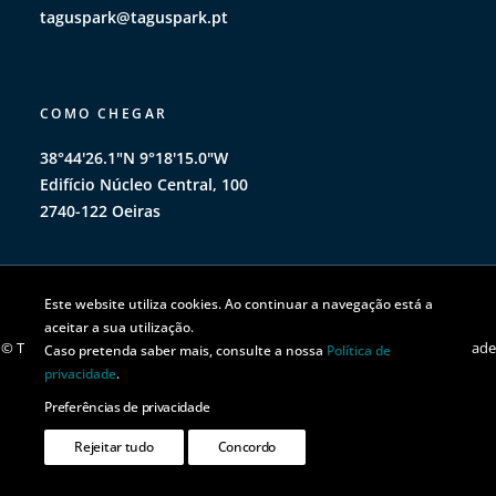
taguspark@taguspark.pt
COMO CHEGAR
38°44'26.1"N 9°18'15.0"W
Edifício Núcleo Central, 100
2740-122 Oeiras
Este website utiliza cookies. Ao continuar a navegação está a
aceitar a sua utilização.
© TAGUSPARK 2026 | Todos os direitos reservados |
Política de privacidade
Caso pretenda saber mais, consulte a nossa
Política de
|
Política de cookies
privacidade
.
Preferências de privacidade
Rejeitar tudo
Concordo