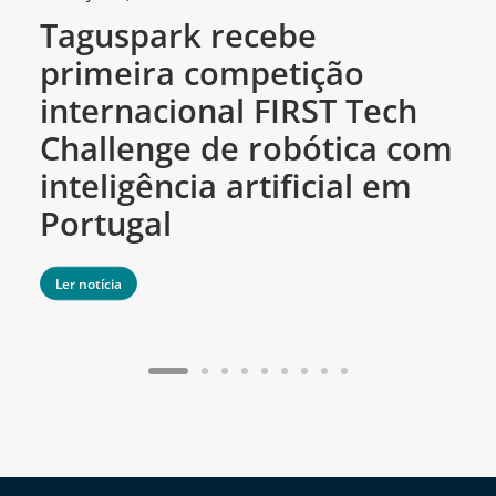
Taguspark recebe
T
primeira competição
c
internacional FIRST Tech
c
Challenge de robótica com
m
inteligência artificial em
Portugal
Ler notícia