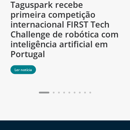
Taguspark recebe
T
primeira competição
c
internacional FIRST Tech
c
Challenge de robótica com
m
inteligência artificial em
Portugal
Ler notícia