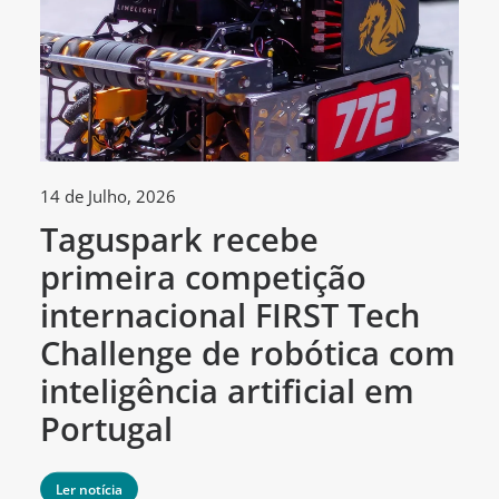
14 de Julho, 2026
30
Taguspark recebe
T
primeira competição
c
internacional FIRST Tech
c
Challenge de robótica com
m
inteligência artificial em
Portugal
Ler notícia