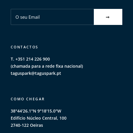
Taguspark recebe
primeira competição
internacional FIRST Tech
Challenge de robótica com
inteligência artificial em
CONTACTOS
Portugal
T. +351 214 226 900
(chamada para a rede fixa nacional)
taguspark@taguspark.pt
Ler notícia
COMO CHEGAR
38°44'26.1"N 9°18'15.0"W
Edifício Núcleo Central, 100
2740-122 Oeiras