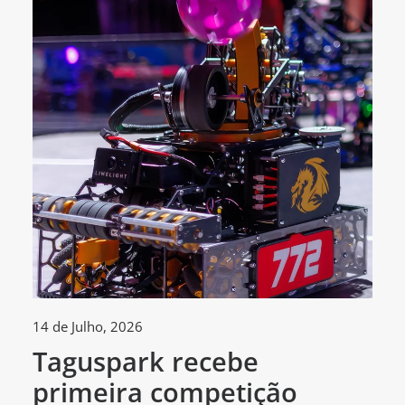
14 de Julho, 2026
30
Taguspark recebe
T
primeira competição
c