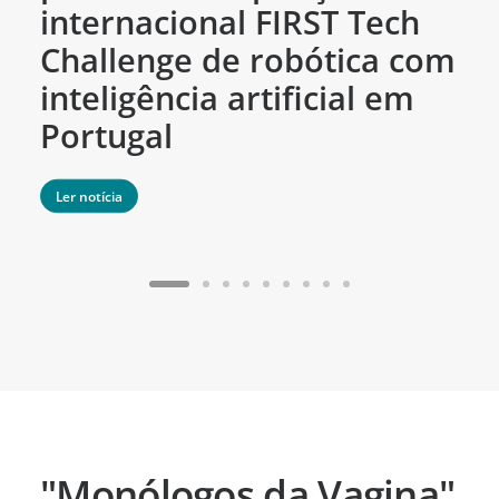
internacional FIRST Tech
c
Challenge de robótica com
m
inteligência artificial em
Portugal
Ler notícia
"Monólogos da Vagina"