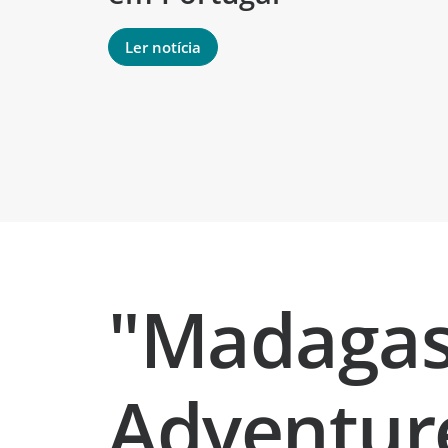
Ler notícia
"Madagasc
Adventur