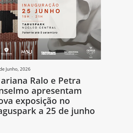
de Junho, 2026
2 de Junho, 
ariana Ralo e Petra
Tagus
nselmo apresentam
arte e
ova exposição no
concur
aguspark a 25 de junho
criado
mund