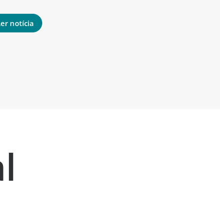
er notícia
Ler notíci
l