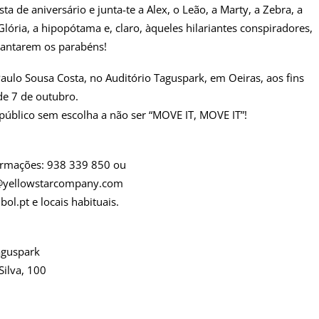
sta de aniversário e junta-te a Alex, o Leão, a Marty, a Zebra, a
Glória, a hipopótama e, claro, àqueles hilariantes conspiradores,
 cantarem os parabéns!
ulo Sousa Costa, no Auditório Taguspark, em Oeiras, aos fins
de 7 de outubro.
público sem escolha a não ser “MOVE IT, MOVE IT”!
ormações: 938 339 850 ou
k@yellowstarcompany.com
ol.pt e locais habituais.
aguspark
Silva, 100