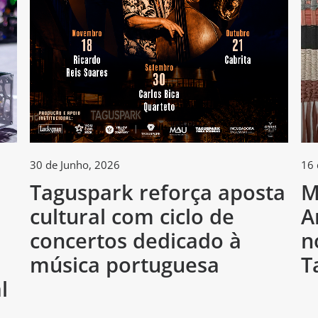
30 de Junho, 2026
16 
Taguspark reforça aposta
M
cultural com ciclo de
A
h
concertos dedicado à
n
música portuguesa
T
l