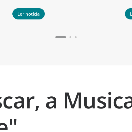
Ler notícia
L
ar, a Musica
e"