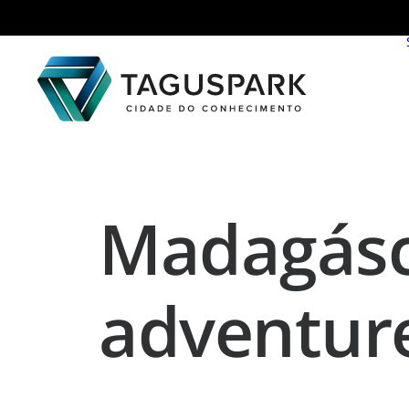
Madagásca
adventur