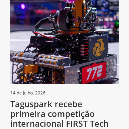
14 de Julho, 2026
30
Taguspark recebe
T
primeira competição
c
internacional FIRST Tech
c