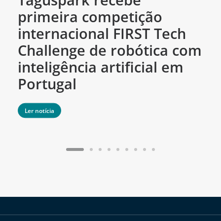
primeira competição
c
internacional FIRST Tech
c
Challenge de robótica com
m
inteligência artificial em
Portugal
Ler notícia