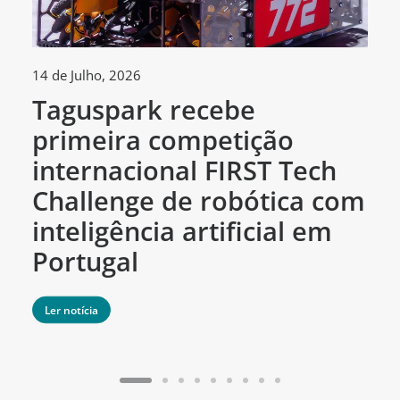
14 de Julho, 2026
30
Taguspark recebe
T
primeira competição
c
internacional FIRST Tech
c
Challenge de robótica com
m
inteligência artificial em
Portugal
Ler notícia