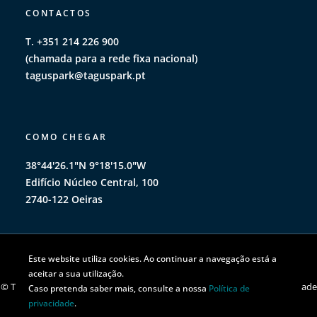
CONTACTOS
T. +351 214 226 900
(chamada para a rede fixa nacional)
taguspark@taguspark.pt
COMO CHEGAR
38°44'26.1"N 9°18'15.0"W
Edifício Núcleo Central, 100
2740-122 Oeiras
Este website utiliza cookies. Ao continuar a navegação está a
aceitar a sua utilização.
© TAGUSPARK 2026 | Todos os direitos reservados |
Política de privacidade
Caso pretenda saber mais, consulte a nossa
Política de
|
Política de cookies
privacidade
.