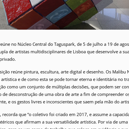
reúne no Núcleo Central do Taguspark, de 5 de julho a 19 de ago
pla de artistas multidisciplinares de Lisboa que desenvolve a sua
privado.
sição reúne pintura, escultura, arte digital e desenho. Os Malibu
rtística e de como esta se pode tornar eterna e identitária no tra
ção como um conjunto de múltiplas decisões, que podem ser cons
o de desconstrução de uma obra de arte a fim de compreender os 
e, e os gestos livres e inconscientes que saem pela mão do artis
, recorda que “o coletivo foi criado em 2017, e assume a capacid
téricos que afirmam a sua versatilidade artística. Por via de um