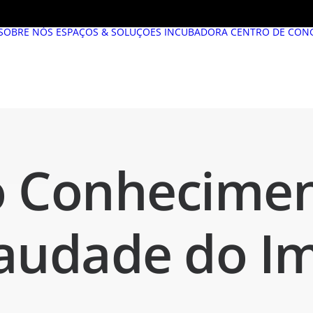
SOBRE NÓS
ESPAÇOS & SOLUÇÕES
INCUBADORA
CENTRO DE CON
o Conhecime
audade do Im