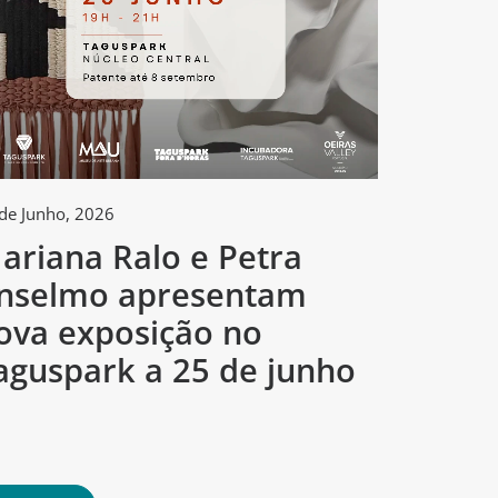
de Junho, 2026
2 de Junho, 
ariana Ralo e Petra
Tagus
nselmo apresentam
arte e
ova exposição no
concur
aguspark a 25 de junho
criado
mund