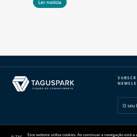
Ler notícia
SUBSCR
NEWSLE
Este website utiliza cookies. Ao continuar a navegação está a a
© TAGUSPARK 2026 | Todos os direitos reservados |
Política de priv