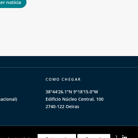
er notícia
Ler notíci
COMO CHEGAR
38°44'26.1"N 9°18'15.0"W
acional)
Edifício Núcleo Central, 100
2740-122 Oeiras