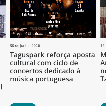
30 de Junho, 2026
16 
Taguspark reforça aposta
M
cultural com ciclo de
A
h
concertos dedicado à
n
música portuguesa
T
l