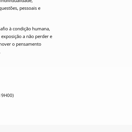
 individualidade,
questões, pessoais e
safio à condição humana,
 exposição a não perder e
omover o pensamento
.
 19H00)