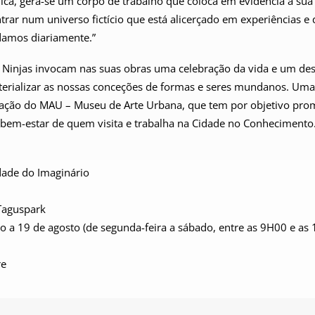
élica, gera-se um corpo de trabalho que coloca em evidência a sua
ntrar num universo fictício que está alicerçado em experiências e 
idamos diariamente.”
Ninjas invocam nas suas obras uma celebração da vida e um de
erializar as nossas conceções de formas e seres mundanos. Uma
mação do MAU – Museu de Arte Urbana, que tem por objetivo pr
 o bem-estar de quem visita e trabalha na Cidade no Conhecimento
ade do Imaginário
Taguspark
o a 19 de agosto (de segunda-feira a sábado, entre as 9H00 e as
re