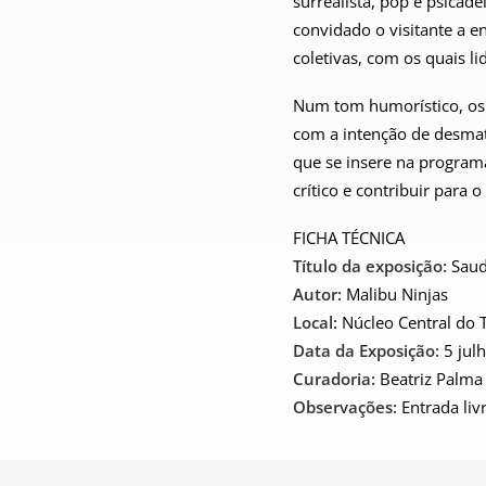
surrealista, pop e psicad
convidado o visitante a e
coletivas, com os quais l
Num tom humorístico, os 
com a intenção de desmat
que se insere na progra
crítico e contribuir para
FICHA TÉCNICA
Título da exposição:
Saud
Autor:
Malibu Ninjas
Local:
Núcleo Central do 
Data da Exposição:
5 julh
Curadoria:
Beatriz Palma
Observações:
Entrada liv