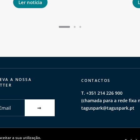
Ler notícia
L
EVA A NOSSA
CONTACTOS
TTER
T. +351 214 226 900
(chamada para a rede fixa n
taguspark@taguspark.pt
ceitar a sua utilização.
acidade
|
Política de cookies