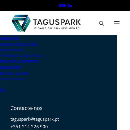
SOBRE NÓS
ESPAÇOS & SOLUÇÕES
INCUBADORA
CENTRO DE CONGRESSOS
SERVIÇOS & EMPRESAS
RESIDENTES
ARTE & CULTURA
FORA D’HORAS
|
EN
Contacte-nos
taguspark@taguspark.pt
+351 214 226 900