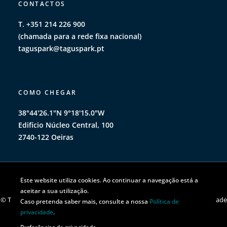
CONTACTOS
T. +351 214 226 900
(chamada para a rede fixa nacional)
taguspark@taguspark.pt
COMO CHEGAR
38°44'26.1"N 9°18'15.0"W
Edifício Núcleo Central, 100
2740-122 Oeiras
Este website utiliza cookies. Ao continuar a navegação está a
aceitar a sua utilização.
© TAGUSPARK 2026 | Todos os direitos reservados |
Política de privacidade
Caso pretenda saber mais, consulte a nossa
Política de
|
Política de cookies
privacidade
.