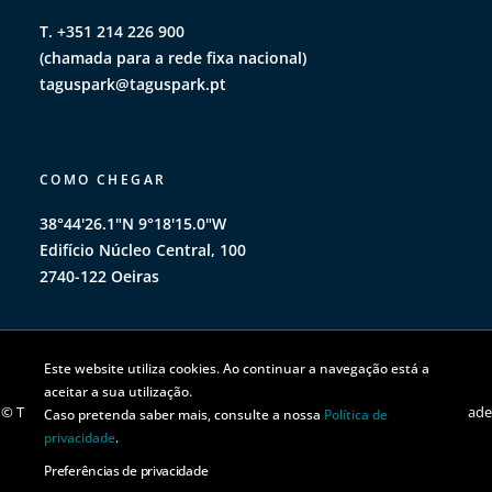
T. +351 214 226 900
(chamada para a rede fixa nacional)
taguspark@taguspark.pt
COMO CHEGAR
38°44'26.1"N 9°18'15.0"W
Edifício Núcleo Central, 100
2740-122 Oeiras
Este website utiliza cookies. Ao continuar a navegação está a
aceitar a sua utilização.
© TAGUSPARK 2026 | Todos os direitos reservados |
Política de privacidade
Caso pretenda saber mais, consulte a nossa
Política de
|
Política de cookies
privacidade
.
Preferências de privacidade