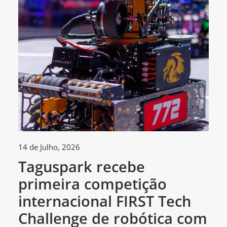
14 de Julho, 2026
30
Taguspark recebe
T
primeira competição
c
internacional FIRST Tech
c
Challenge de robótica com
m