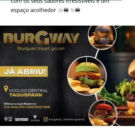
com os seus sabores irresistíveis e um
espaço acolhedor .✨🍔 ✨🍔