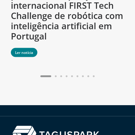
internacional FIRST Tech
c
Challenge de robótica com
m
inteligência artificial em
Portugal
Ler notícia