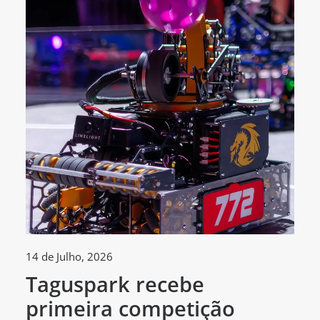
14 de Julho, 2026
30
Taguspark recebe
T
primeira competição
c