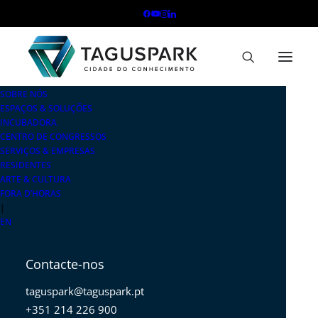
SOBRE NÓS
ESPAÇOS & SOLUÇÕES
INCUBADORA
CENTRO DE CONGRESSOS
SERVIÇOS & EMPRESAS
RESIDENTES
ARTE & CULTURA
FORA D’HORAS
|
EN
Contacte-nos
taguspark@taguspark.pt
+351 214 226 900