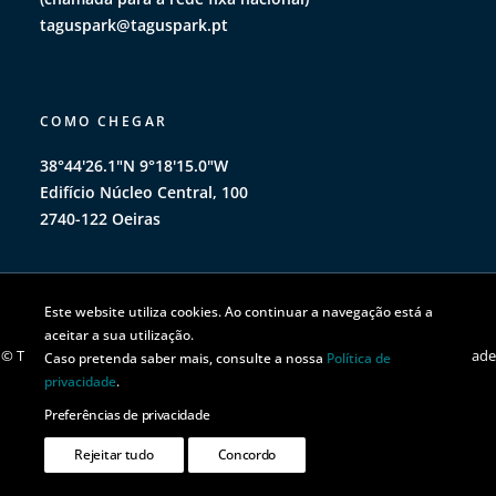
taguspark@taguspark.pt
COMO CHEGAR
38°44'26.1"N 9°18'15.0"W
Edifício Núcleo Central, 100
2740-122 Oeiras
Este website utiliza cookies. Ao continuar a navegação está a
aceitar a sua utilização.
© TAGUSPARK 2026 | Todos os direitos reservados |
Política de privacidade
Caso pretenda saber mais, consulte a nossa
Política de
|
Política de cookies
privacidade
.
Preferências de privacidade
Rejeitar tudo
Concordo