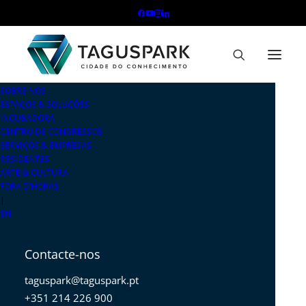
SOBRE NÓS
ESPAÇOS & SOLUÇÕES
INCUBADORA
CENTRO DE CONGRESSOS
SERVIÇOS & EMPRESAS
RESIDENTES
ARTE & CULTURA
FORA D’HORAS
|
EN
Contacte-nos
taguspark@taguspark.pt
+351 214 226 900