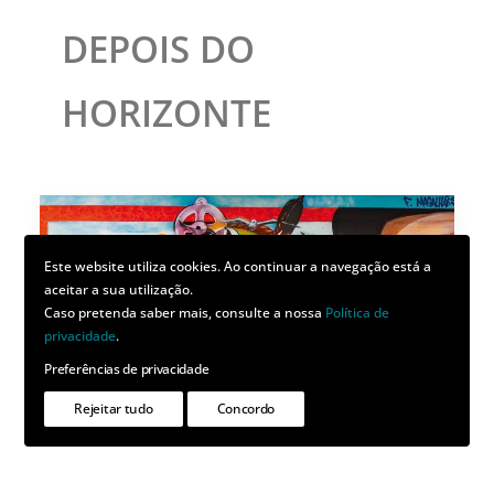
DEPOIS DO
HORIZONTE
Este website utiliza cookies. Ao continuar a navegação está a
aceitar a sua utilização.
Caso pretenda saber mais, consulte a nossa
Política de
privacidade
.
Preferências de privacidade
Rejeitar tudo
Concordo