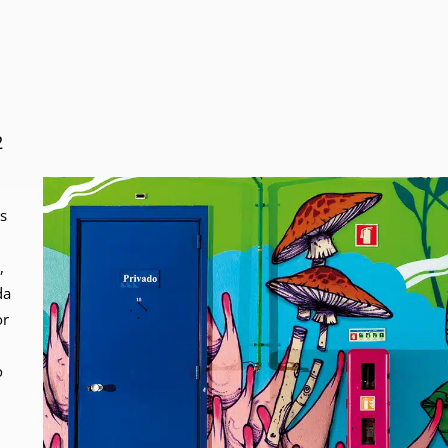
2
s
,
da
or
o