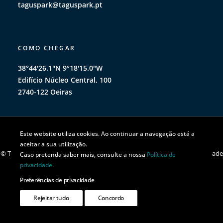
taguspark@taguspark.pt
COMO CHEGAR
38°44'26.1"N 9°18'15.0"W
Edifício Núcleo Central, 100
2740-122 Oeiras
Este website utiliza cookies. Ao continuar a navegação está a
aceitar a sua utilização.
© TAGUSPARK 2026 | Todos os direitos reservados |
Política de privacidade
Caso pretenda saber mais, consulte a nossa
Política de
|
Política de cookies
privacidade
.
Preferências de privacidade
Rejeitar tudo
Concordo