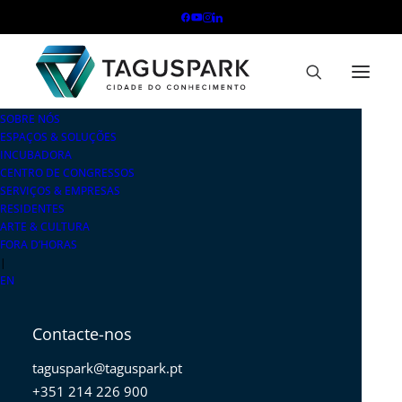
SOBRE NÓS
ESPAÇOS & SOLUÇÕES
INCUBADORA
CENTRO DE CONGRESSOS
SERVIÇOS & EMPRESAS
RESIDENTES
ARTE & CULTURA
FORA D’HORAS
|
EN
Contacte-nos
taguspark@taguspark.pt
+351 214 226 900