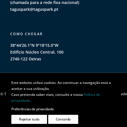
(chamada para a rede fixa nacional)
taguspark@taguspark.pt
COMO CHEGAR
38°44'26.1"N 9°18'15.0"W
Edifício Núcleo Central, 100
2740-122 Oeiras
Este website utiliza cookies. Ao continuar a navegação está a
aceitar a sua utilização.
© TAGUSPARK 2026 | Todos os direitos reservados |
Política de privacidade
Caso pretenda saber mais, consulte a nossa
Política de
|
Política de cookies
privacidade
.
Preferências de privacidade
Rejeitar tudo
Concordo