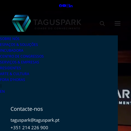
SOBRE NÓS
ESPAÇOS & SOLUÇÕES
INCUBADORA
CENTRO DE CONGRESSOS
SERVIÇOS & EMPRESAS
RESIDENTES
ARTE & CULTURA
FORA D’HORAS
|
EN
Contacte-nos
taguspark@taguspark.pt
+351 214 226 900