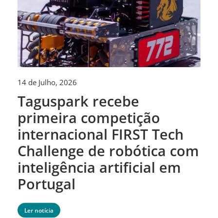
14 de Julho, 2026
30
Taguspark recebe
T
primeira competição
c
internacional FIRST Tech
c
Challenge de robótica com
m
inteligência artificial em
Portugal
Ler notícia